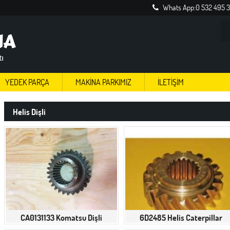
Whats App:0 532 495 
YEDEK PARÇA
MAKİNA PARKIMIZ
İLETİŞİM
Helis Dişli
CA0131133 Komatsu Dişli
6D2485 Helis Caterpillar