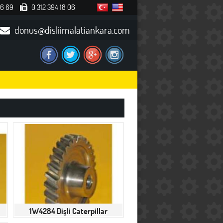
36 69
0 312 394 18 06
donus@disliimalatiankara.com
1W4284 Dişli Caterpillar