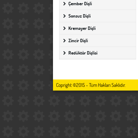
Çember Dişli
Sonsuz Dişli
Kremayer Dişli
Zincir Dişli
Redüktör Dişlisi
Copright ©2015 - Tüm Hakları Saklıdır.