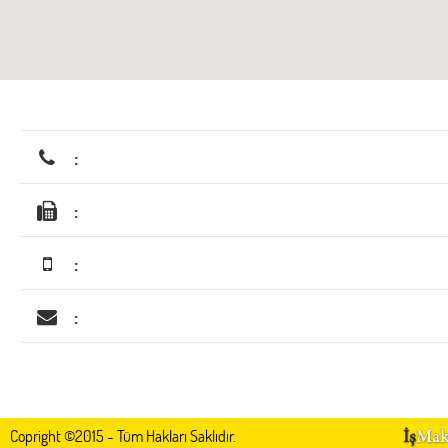
:
:
:
:
Copright ©2015 - Tüm Hakları Saklıdır.