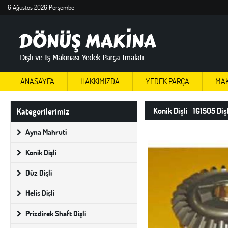
6 Ağustos 2026 Perşembe
ANASAYFA
HAKKIMIZDA
YEDEK PARÇA
MAK
Konik Dişli
1G1505 Diş
Kategorilerimiz
Ayna Mahruti
Konik Dişli
Düz Dişli
Helis Dişli
Prizdirek Shaft Dişli