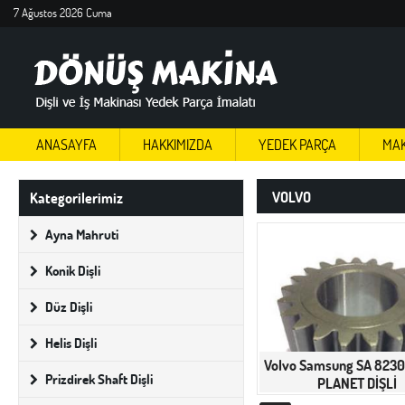
7 Ağustos 2026 Cuma
ANASAYFA
HAKKIMIZDA
YEDEK PARÇA
MAK
VOLVO
Kategorilerimiz
Ayna Mahruti
Konik Dişli
Düz Dişli
Helis Dişli
Volvo Samsung SA 823
Prizdirek Shaft Dişli
PLANET DİŞLİ